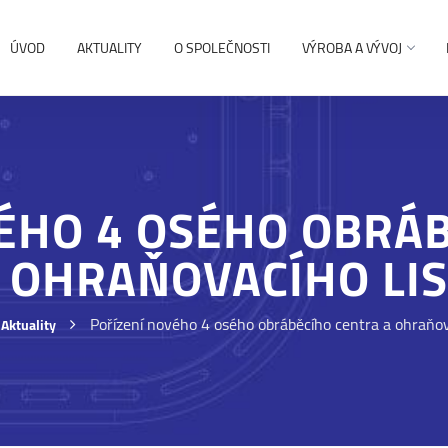
ÚVOD
AKTUALITY
O SPOLEČNOSTI
VÝROBA A VÝVOJ
ÉHO 4 OSÉHO OBRÁ
 OHRAŇOVACÍHO LI
Pořízení nového 4 osého obráběcího centra a ohraňov
Aktuality